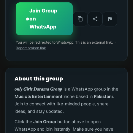
Join Group
on
WhatsApp
You will be redirected to WhatsApp. This is an external link. ·
Report broken link
About this group
𝒐𝒏𝒍𝒚 𝑮𝒊𝒓𝒍𝒔 𝑫𝒂𝒓𝒂𝒎𝒂 𝑮𝒓𝒐𝒖𝒑
is a WhatsApp group in the
Music & Entertainment
niche based in
Pakistani
.
Join to connect with like-minded people, share
ideas, and stay updated.
Click the
Join Group
button above to open
WhatsApp and join instantly. Make sure you have