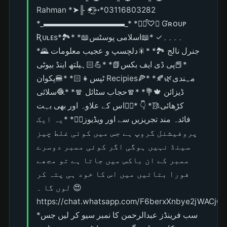
Rahman *➤╟ ✦҈͜͡➳*03116803282
*_▬▬▬▬▬▬▬▬▬▬_* *┅⃞͒♡︎⤹ Ɠʀᴏᴜᴘ
Ʀᴜʟᴇs*۔۔۔۔✓ *📖اسلامی پوسٹس📖* *🏞️
جنرل نالج 🏞️* *🎇دلچسپ و عجیب معلومات 🌄*
*📕پی ڈی ایف بکس📗* *💪🏻ہیلتھ اینڈ بیوٹی
ٹپس👧🏻* *🍔پکوان Recipies🍕* *🍂🌿مہندی
ڈیزائن 🍁💐* *🧣حجاب سٹائل 🧣* *🧶سلائی
کڑھائی🥻* 👇 *👈🏻اس کے علاوہ اور بھی بہت
فائدہ مند تجریزیں سے اور ویڈیوز👉🏻* *یہ ایک
پروفیشنل گروپ ہے جس میں کوئی غلط چیز
سینڈ نہیں ہوگی اگر کوئی ممبر دوسرے
ممبر کے ان باکس میں جاتا ہے تو مجھے
فورا بتائیں میں اس کا خود ہی پتہ کر
لوں گا ۔ 😍
https://chat.whatsapp.com/F6berxXnbye2jWACjOF
*سب فرینڈز عبدالرحمن کا نمبر سیو کر لیں جس