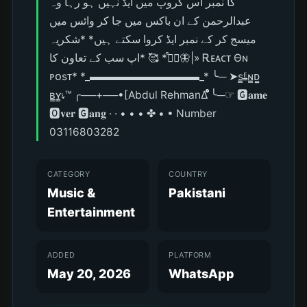
کا نمبر اس گروپ میں ایڈ نہیں ہو رہا وہ
عبدالرحمن کے ان باکس میں جا کر وائس میں
میسج کر کے نمبر ایڈ کروا سکتے ہیں* *شکریہ
اپ سب کے تعاون کا* 🥰 *┅⃞͒🦋|» Ꭱᴇᴀᴄᴛ ϴɴ
ᴘᴏsᴛ* *_▬▬▬▬▬▬▬▬▬▬_* ╰─ ➤s̳ᴱ̳ɴ̳ᴅ̳
ʙ̳ʏ̳⭏™ ╭──+──•[Abdul Rehman∆ ̊̊̊̊̊̊̊̊̊̊̊̊̊̊̊̊̊̊̊̊̊̊̊̊̊̊̊̊̊̊̊̊̊̊̊̊̊̊̊̊̊̊̊̊̊̊̊̊̊̊̊̊̊̊̊̊̊̊̊̊̊̊̊̊̊̊̊̊̊̊̊̊̊̊̊̊̊̊╰─☞︎︎︎ 🅶𝐚𝐦𝐞
🅾𝐯𝐞𝐫 🅶𝐚𝐧𝐠 · · • • • ✤ • • Number
03116803282
CATEGORY
COUNTRY
Music &
Pakistani
Entertainment
ADDED
PLATFORM
May 20, 2026
WhatsApp